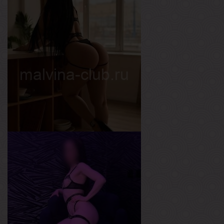
Варя
Возраст
18
Рост
164 см
Вес
51 кг
Грудь
3-й
Яна
Возраст
20
Рост
165 см
Вес
57 кг
Грудь
3-й