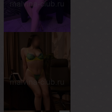
Ангелина
Возраст
26
Рост
160 см
Вес
55 кг
Грудь
2-й