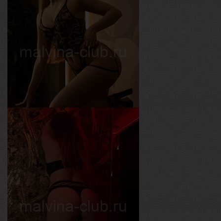
Вероника
Возраст
21
Рост
175 см
Вес
57 кг
Грудь
2-й
Алина
Возраст
22
Рост
170 см
Вес
54 кг
Грудь
1-й