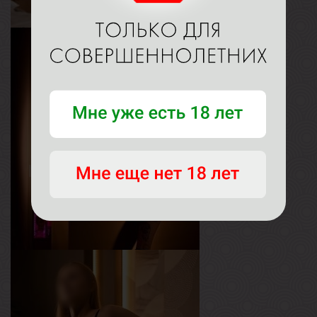
Света
Возраст
22
Рост
157 см
Вес
57 кг
Грудь
2-й