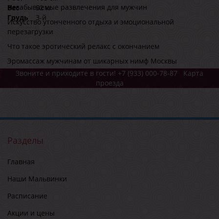
Незабываемые развлечения для мужчин
Вес
52 кг
Грудь
3-й
Искусство утонченного отдыха и эмоциональной
перезагрузки
Что такое эротический релакс с окончанием
Эромассаж мужчинам от шикарных нимф Москвы
Звоните и приходите в гости!
+7 (933) 000-78-87
Карта
проезда
Разделы
Главная
Наши Мальвинки
Расписание
Акции и цены