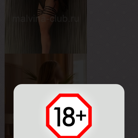
Мия
Возраст
26
Рост
155 см
Вес
50 кг
Грудь
2-й