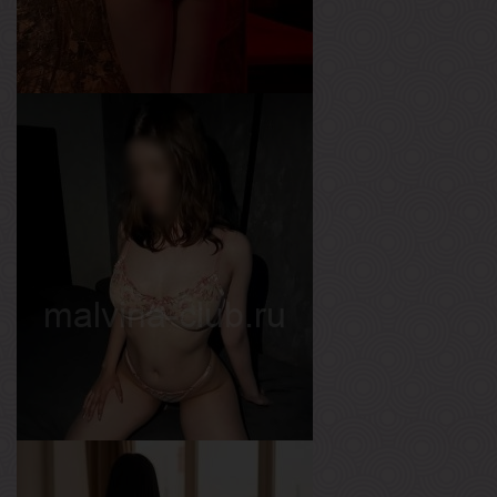
Ария
Возраст
29
Рост
165 см
Вес
57 кг
Грудь
2-й