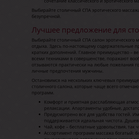
сочетание классического и эротического м
Выбирайте столичный СПА эротического массажа 
безупречной.
Лучшее предложение для ст
Выбирайте столичный СПА салон эротического м
отдыха. Здесь по-настоящему содержательные п
кратких дополнений. Главное преимущество – в
всеми техниками в совершенстве, поражают воо
отзываются практически на любые пожелания го
личные предпочтения мужчины.
Остановимся на нескольких ключевых преимущес
столичного салона, которые чаще всего отмечаю
программ.
Комфорт и приятная расслабляющая атмосф
релаксации. Апартаменты удобные, достат
Предусмотрено все для удобства гостей. И
поддерживается идеальная чистота. Душев
Чай, кофе – бесплатные удовольствия, так 
Ассортимент программ массажа богатый: б