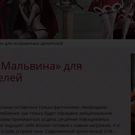
а» для искушенных ценителей
«Мальвина» для
елей
олжны оставаться только фантазиями. Необходимо
лабление: как только будет сброшено эмоциональное
илами приниматься за дела, решение повседневных
же ощущает себя вполне готовым к новым нагрузкам. И в
я о себе, о своем теле. Современный
эротический СПА
–