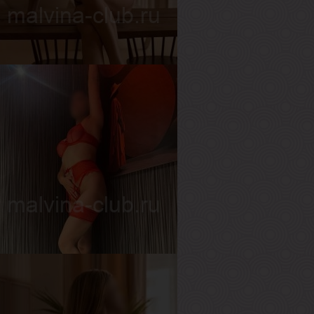
ост
160 см
ес
53 кг
рудь
3-й
ишель
озраст
18
ост
163 см
ес
52 кг
рудь
2-й