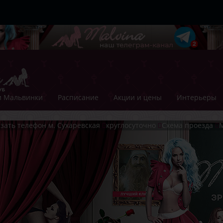
 Мальвинки
Расписание
Акции и цены
Интерьеры
зать телефон
м. Сухаревская
круглосуточно
Схема проезда
М