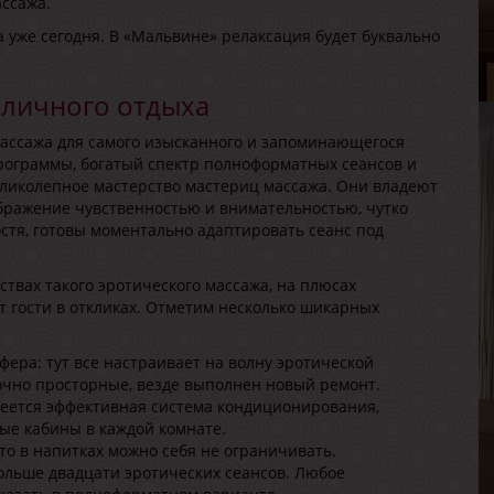
Р
ассажа.
В
уже сегодня. В «Мальвине» релаксация будет буквально
Г
оличного отдыха
ассажа для самого изысканного и запоминающегося
рограммы, богатый спектр полноформатных сеансов и
еликолепное мастерство мастериц массажа. Они владеют
бражение чувственностью и внимательностью, чутко
стя, готовы моментально адаптировать сеанс под
М
В
твах такого эротического массажа, на плюсах
Р
т гости в откликах. Отметим несколько шикарных
В
Г
ера: тут все настраивает на волну эротической
очно просторные, везде выполнен новый ремонт.
меется эффективная система кондиционирования,
ые кабины в каждой комнате.
что в напитках можно себя не ограничивать.
ольше двадцати эротических сеансов. Любое