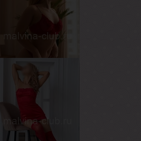
ика
озраст
19
ост
170 см
ес
50 кг
рудь
3-й
вета
озраст
22
ост
157 см
ес
57 кг
рудь
2-й