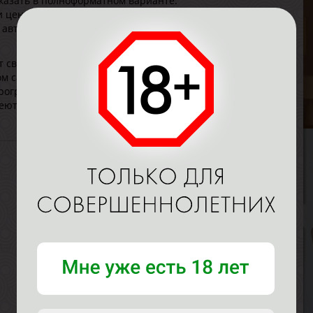
казать в полноформатном варианте.
 центр города, вблизи станция метро, поэтому легко
ы авто смогут их оставить на ближайшей безопасной
В
В
 своих гостей: двери гостеприимно распахнуты в
Р
ом салоне насладиться всеми плюсами СПА могут не
В
ограммы для женщин, а также для пар. Да, и именно так
Г
еют открыть в себе новые грани чувственности,
С
В
Р
В
Г