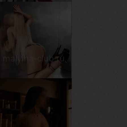
лада
озраст
27
ост
165 см
ес
50 кг
рудь
2-й
аша
озраст
20