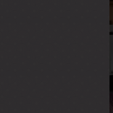
Р
В
Г
М
В
Р
В
Г