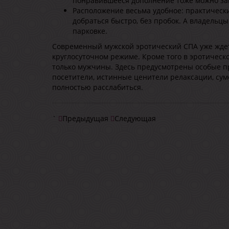
понравившееся дополнение тоже можно за
Расположение весьма удобное: практически
добраться быстро, без пробок. А владельц
парковке.
Современный мужской
эротический СПА
уже ждет
круглосуточном режиме. Кроме того в эротическ
только мужчины. Здесь предусмотрены особые пр
посетители, истинные ценители релаксации, сум
полностью расслабиться.
`
Предыдущая
Следующая