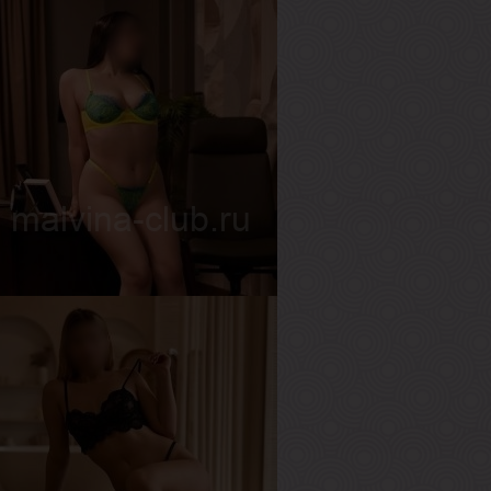
лиса
озраст
19
ост
170 см
ес
50 кг
рудь
3-й
нжелика
озраст
27