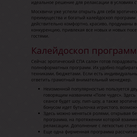
идеальное решение для релаксации в условиях с
Москвичи уже успели открыть для себя эротиче
преимущества и богатый калейдоскоп программ и
действительно комфортно, красиво, продуманы в
конкуренцию, привлекая все новых и новых посе
гостями.
Калейдоскоп программ
Сейчас эротический СПА салон готов порадоват
полноформатных программ. Их удобно подбирать
техниками, бюджетами. Если есть индивидуальны
ответить грамотный внимательный менеджер.
Неизменной популярностью пользуется дву
говорящим названием «Поле чудес». Здесь 
сеансе будет шоу, пип-шоу, а также эроти
бонусом идет бутылочка игристого, возмож
Здесь можно меняться ролями, открывая б
программа, на протяжении которой взаимн
релаксации. Дополнение с легкостью стан
Еще одна фирменная программа рассчитана