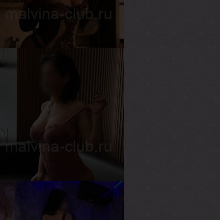
ост
164 см
ес
64 кг
рудь
3-й
илана
озраст
18
ост
160 см
ес
52 кг
рудь
3-й