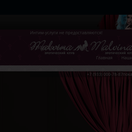
Интим-услуги не предоставляются!
+7 (933) 000-78-87
Главная
Наши
+7 (933) 000-78-87
пока