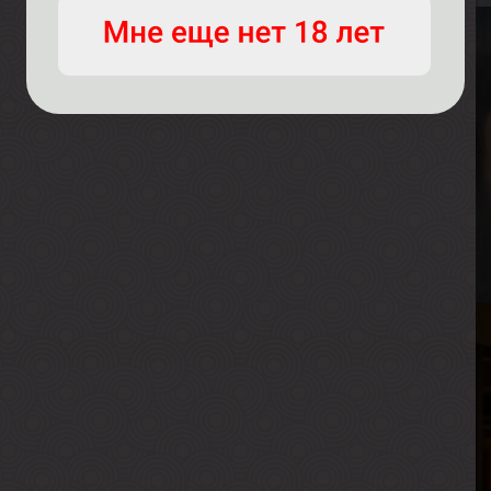
В
В
Р
В
Г
Д
В