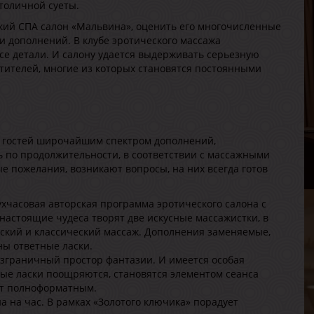
толичной суеты.
ский СПА салон «Мальвина», оценить его многочисленные
 дополнений. В клубе эротического массажа
се детали. И салону удается выдерживать серьезную
тителей, многие из которых становятся постоянными
А
В
Р
В
ь гостей широчайшим спектром дополнений,
Г
 по продолжительности, в соответствии с массажными
е пожелания, возникают вопросы, на них всегда готов
хчасовая авторская программа эротического салона с
настоящие чудеса творят две искусные массажистки, в
ческий и классический массаж. Дополнения заменяемые,
ны ответные ласки.
езграничный простор фантазии. И имеется особая
ые ласки поощряются, становятся элементом сеанса
А
ет полноформатным.
В
 на час. В рамках «Золотого ключика» порадует