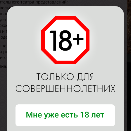
кательного театра представлений;
вольствия для ценителей чувстенного интима, вы будете
льные красавицы приготовили вам не только классику, но
А
едёт множество процедур, чтобы закрепить позитивный
В
аркое пип-шоу приватный, а также совместное джакузи с
Р
н и поучаствуете в настоящей чайной церемонии, мы
В
подарок
Г
нения, которые будут сочетаться с основными
ы релакса для семейных пар. Особой любовью
очка сакуры и ароматерапия!
на» у метро «Красные ворота» и порадуем вас
А
В
Р
В
Г