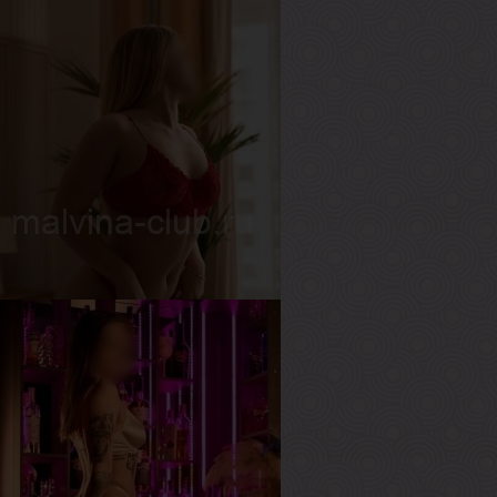
ия
озраст
26
ост
155 см
ес
50 кг
рудь
2-й
вета
озраст
22