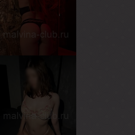
лина
озраст
22
ост
170 см
ес
54 кг
рудь
1-й
рия
озраст
29
ост
165 см
ес
57 кг
рудь
2-й