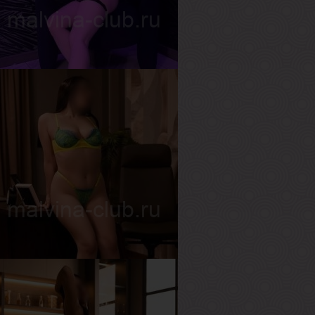
ост
165 см
ес
57 кг
рудь
3-й
нгелина
озраст
26
ост
160 см
ес
55 кг
рудь
2-й