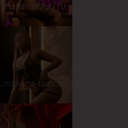
ост
157 см
ес
57 кг
рудь
2-й
ероника
озраст
21
ост
175 см
ес
57 кг
рудь
2-й