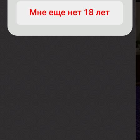
В
В
Р
В
Г
Я
В