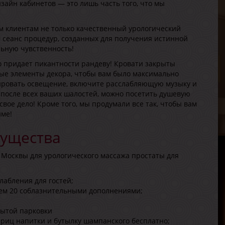
зайн кабинетов — это лишь часть того, что мы
ем клиентам не только качественный урологический
м сеанс процедур, созданных для получения истинной
льную чувственность!
о придает пикантности рандеву! Кровати закрыты
М
ые элементы декора, чтобы вам было максимально
В
ировать освещение, включите расслабляющую музыку и
Р
 после всех ваших шалостей, можно посетить душевую
В
вое дело! Кроме того, мы продумали все так, чтобы вам
Г
име!
ущества
 Москвы для урологического массажа простаты для
лабления для гостей;
чем 20 соблазнительными дополнениями;
С
рытой парковки
В
иц напитки и бутылку шампанского бесплатно;