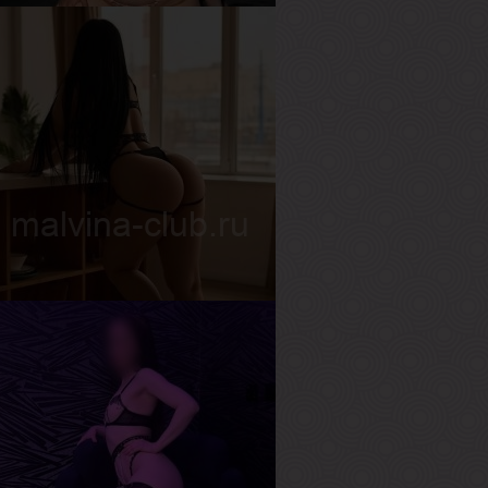
аря
озраст
18
ост
164 см
ес
51 кг
рудь
3-й
на
озраст
20