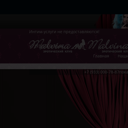
Интим-услуги не предоставляются!
+7 (933) 000-78-87
Главная
Наши
+7 (933) 000-78-87
пока