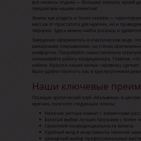
все нюансы отдыха — большие зеркала, яркий ди
предлагаем нашим клиентам!
Знаем, как угодить и точно скажем — гарантиру
массаж от простатита для мужчин, но и проведе
эйфории. Здесь можно найти роскошь и удивите
Заведение оформлялось в классическом виде, чт
шикарными покрывалами, на стенах оригинальн
комфортно. Попробуйте самостоятельно отрегул
налаживайте работу кондиционера. Главное, что
кабину. Красота наших милых чаровниц сделает с
было удобно посетить нас в круглосуточном реж
Наши ключевые преим
Посещая эротический клуб «Мальвина» в центре
мужчин, получите следующие плюсы:
Наличие уютных комнат с элементами расс
Богатый выбор лучших программ с более 
Гарантией конфиденциальности визита;
Удобный вход в апартаменты наличие зак
Шикарный выбор профессиональных мастер