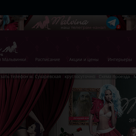
 Мальвинки
Расписание
Акции и цены
Интерьеры
зать телефон
м. Сухаревская
круглосуточно
Схема проезда
М