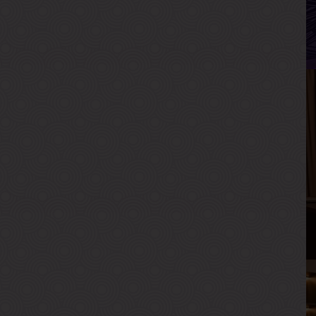
Р
В
Г
А
В
Р
В
Г