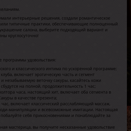
Р
В
желаниям.
Г
умали интерьерные решения, создали романтическое
е или типичные практики, обеспечивающие полноценный
 украшение салона, выберите подходящий вариант и
пны круглосуточно!
е программы удовольствия:
В
ского и классического интима по ускоренной программе;
В
клуба, включает эротическую часть и сегмент
Р
 и незабываемую веточку сакуры, касайтесь кожи
В
сбудутся на полной, продолжительность 1 час;
Г
лтора часа, настоящий хит, включает оба сегмента в
Сакуры в качестве презента;
 час, включает классический расслабляющий массаж,
 боди-манипуляции и всевозможные имитации. Настоящая
, побалуйте себя прикосновениями и понаблюдайте за
ная мастерица, вы получите несказанные удовольствие