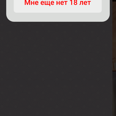
С
В
Р
В
Г
А
В