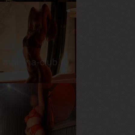
елена
озраст
30
ост
175 см
ес
65 кг
рудь
1-й
гата
озраст
28