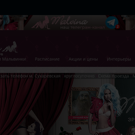
 Мальвинки
Расписание
Акции и цены
Интерьеры
зать телефон
м. Сухаревская
круглосуточно
Схема проезда
М