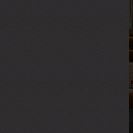
Р
В
Г
В
В
Р
В
Г