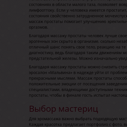
состояниях в области малого таза, позволяет во
лимфооттоку. Если у человека имеется простатит
состояния свойственно затрудненное мочеиспус
массаж простаты помогает улучшению эректильн
оргазмов.
Благодаря массажу простаты человек лучше свое
эрогенных зон скрыто в организме, сколько нез
отличный шанс понять свое тело, реакцию на те
диагностику, ведь благодаря таким движениям 
предстательной железы. Можно изначально увид
Благодаря массажу простаты можно снизить стр
эросалон «Мальвина» в надежде уйти от проблем 
прекрасными мыслями. Массаж простаты способс
положительные эмоции от посещения заведения
специалистами, владеющими доступными техника
простаты, чтобы в финале гость испытал настоя
Выбор мастериц
Для эромассажа важно выбрать подходящую маст
Каждая красотка предлагает портфолио с фото, 