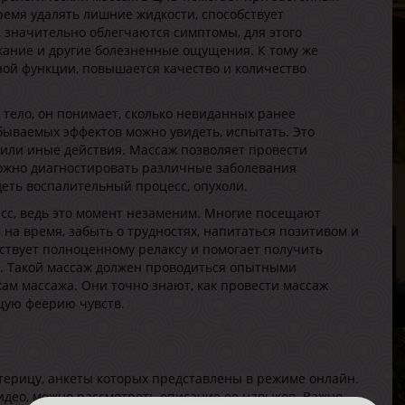
Р
время удалять лишние жидкости, способствует
В
, значительно облегчаются симптомы, для этого
Г
кание и другие болезненные ощущения. К тому же
ой функции, повышается качество и количество
 тело, он понимает, сколько невиданных ранее
абываемых эффектов можно увидеть, испытать. Это
 или иные действия. Массаж позволяет провести
можно диагностировать различные заболевания
еть воспалительный процесс, опухоли.
А
есс, ведь это момент незаменим. Многие посещают
В
на время, забыть о трудностях, напитаться позитивом и
Р
твует полноценному релаксу и помогает получить
В
. Такой массаж должен проводиться опытными
Г
м массажа. Они точно знают, как провести массаж
щую феерию чувств.
ерицу, анкеты которых представлены в режиме онлайн.
видео, можно рассмотреть описание ее навыков. Важно