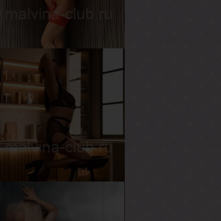
ост
169 см
ес
49 кг
рудь
1-й
ика
озраст
19
ост
170 см
ес
50 кг
рудь
3-й