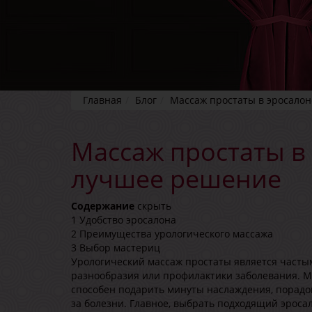
Главная
Блог
Массаж простаты в эросалон
Массаж простаты в 
лучшее решение
Содержание
скрыть
1
Удобство эросалона
2
Преимущества урологического массажа
3
Выбор мастериц
Урологический массаж простаты является часты
разнообразия или профилактики заболевания. М
способен подарить минуты наслаждения, порадов
за болезни. Главное, выбрать подходящий эроса