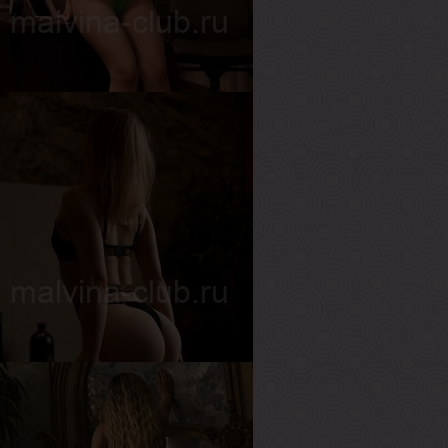
ост
168 см
ес
53 кг
рудь
2-й
нжелика
озраст
27
ост
160 см
ес
53 кг
рудь
3-й