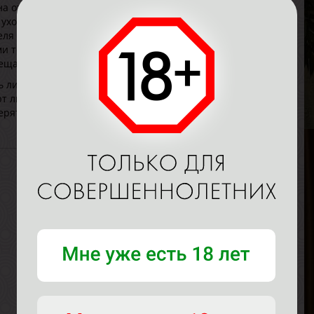
она отдается всей душой. В режиме онлайн фото
 ухоженные, некоторые просто роскошные. Они имеют
ля в мир эротики и соблазна. Они являются
Л
техниками тайского, тантрического, лечебного
В
сещает заведение.
Р
В
 личные данные, часто указан размер груди, рост, вес,
Г
т личные данные, чтобы составить полный образ
ерять только отзывам посетителей, уже успевших
П
В
Р
В
Г