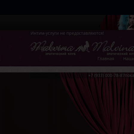
Интим-услуги не предоставляются!
+7 (933) 000-78-87
Главная
Наши
+7 (933) 000-78-87
пока