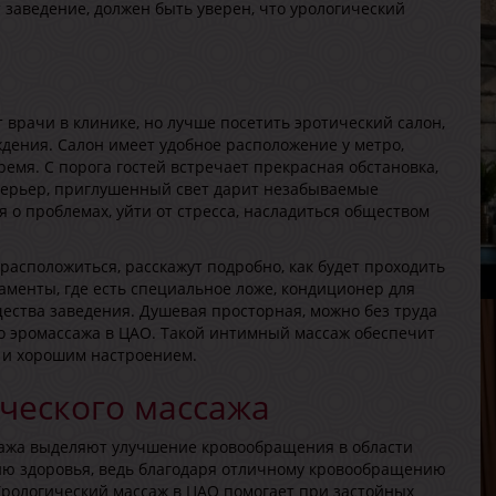
заведение, должен быть уверен, что урологический
врачи в клинике, но лучше посетить эротический салон,
ждения. Салон имеет удобное расположение у метро,
М
ремя. С порога гостей встречает прекрасная обстановка,
В
нтерьер, приглушенный свет дарит незабываемые
Р
 о проблемах, уйти от стресса, насладиться обществом
В
Г
расположиться, расскажут подробно, как будет проходить
аменты, где есть специальное ложе, кондиционер для
ества заведения. Душевая просторная, можно без труда
го эромассажа в ЦАО. Такой интимный массаж обеспечит
 и хорошим настроением.
ческого массажа
сажа выделяют улучшение кровообращения в области
Л
ию здоровья, ведь благодаря отличному кровообращению
В
Урологический массаж в ЦАО помогает при застойных