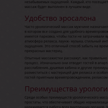
незабываемых ощущений. Каждый, кто посещает 
массаж будет выполнен в лучшем виде.
Удобство эросалона
Часто урологический массаж мужчине назначают 
в котором все создано для удобного времяпрово
имеется парковка, чтобы гости не затрачивали в
атмосфера релакса, лаунж- музыка, стильный и
ощущения. Это отличный способ забыть на время
прекрасных мастериц.
Опытные массажистки расскажут, как правильно 
процесс. Изначально они отводят гостей в апарт
расслабления, душевая кабина и другие преимущ
разместиться с мастерицей для релакса и особо
гостей приятным времяпровождением, релаксом
Преимущества урологи
Среди особых преимуществ урологического мас
простаты, что обеспечивает общую нормализац
налаживается работа всех внутренних органов. 