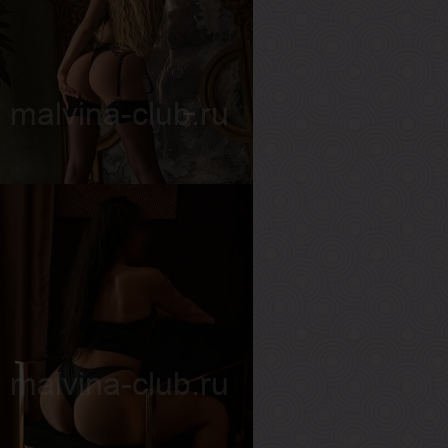
ея
озраст
25
ост
168 см
ес
52 кг
рудь
1-й
олина
озраст
26
ост
171 см
ес
55 кг
рудь
3-й