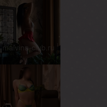
илана
озраст
18
ост
160 см
ес
52 кг
рудь
3-й
аура
озраст
27