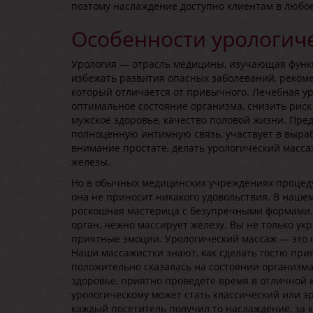
поэтому наслаждение доступно клиентам в любое
Особенности урологиче
Урология — отрасль медицины, изучающая функ
избежать развития опасных заболеваний, реком
который отличается от привычного. Лечебная у
оптимальное состояние организма, снизить риск 
мужское здоровье, качество половой жизни. Пре
полноценную интимную связь, участвует в выраб
внимание простате, делать урологический масса
железы.
Но в обычных медицинских учреждениях процед
она не приносит никакого удовольствия. В наше
роскошная мастерица с безупречными формами. 
орган, нежно массирует железу. Вы не только укр
приятные эмоции. Урологический массаж — это 
Наши массажистки знают, как сделать гостю при
положительно сказалась на состоянии организм
здоровье, приятно проведете время в отличной
урологическому может стать классический или э
каждый посетитель получил то наслаждение, за 