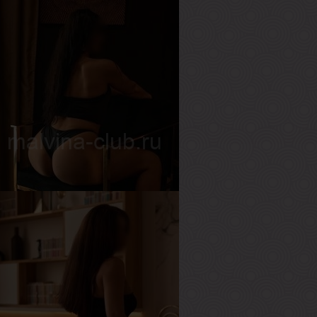
нжелика
озраст
27
ост
160 см
ес
53 кг
рудь
3-й
елена
озраст
30