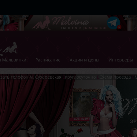
 Мальвинки
Расписание
Акции и цены
Интерьеры
зать телефон
м. Сухаревская
круглосуточно
Схема проезда
М