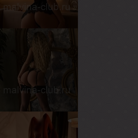
ост
175 см
ес
65 кг
рудь
1-й
лава
озраст
32
ост
170 см
ес
54 кг
рудь
1-й