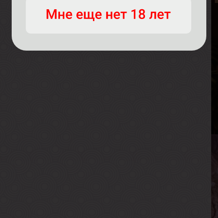
М
В
Р
В
Г
А
В