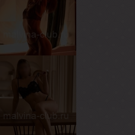
олина
озраст
26
ост
171 см
ес
55 кг
рудь
3-й
гата
озраст
28
ост
169 см
ес
49 кг
рудь
1-й