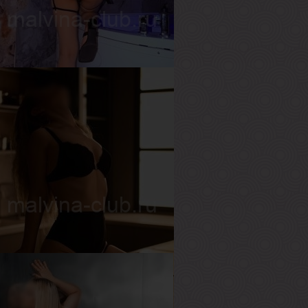
ост
170 см
ес
54 кг
рудь
1-й
мина
озраст
20
ост
168 см
ес
53 кг
рудь
1-й