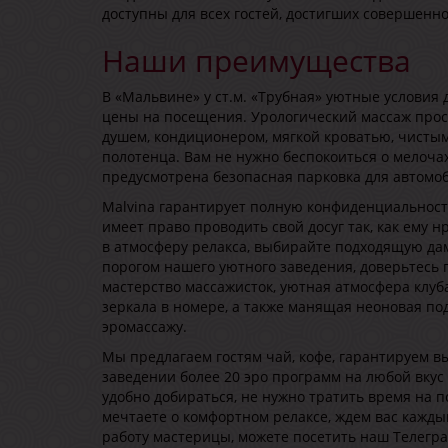
доступны для всех гостей, достигших совершенно
Наши преимущества
В «Мальвине» у ст.м. «Трубная» уютные условия
цены на посещения. Урологический массаж прос
душем, кондиционером, мягкой кроватью, чистым
полотенца. Вам не нужно беспокоиться о мелочах
предусмотрена безопасная парковка для автомо
Malvina гарантирует полную конфиденциальност
имеет право проводить свой досуг так, как ему н
в атмосферу релакса, выбирайте подходящую дам
порогом нашего уютного заведения, доверьтесь
мастерство массажисток, уютная атмосфера клу
зеркала в номере, а также манящая неоновая под
эромассажу.
Мы предлагаем гостям чай, кофе, гарантируем в
заведении более 20 эро программ на любой вкус 
удобно добираться, не нужно тратить время на п
мечтаете о комфортном релаксе, ждем вас кажды
работу мастерицы, можете посетить наш Телегра