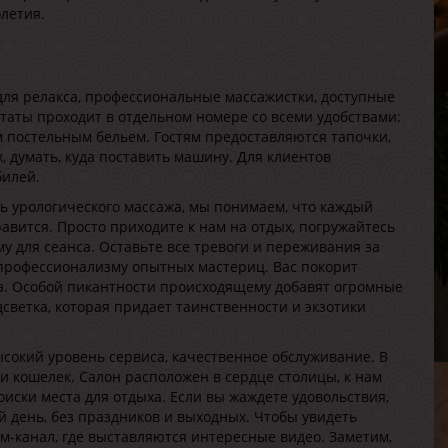
Р
летия.
В
Г
 для релакса, профессиональные массажистки, доступные
таты проходит в отдельном номере со всеми удобствами:
 постельным бельем. Гостям предоставляются тапочки,
, думать, куда поставить машину. Для клиентов
билей.
ь урологического массажа, мы понимаем, что каждый
равится. Просто приходите к нам на отдых, погружайтесь
С
у для сеанса. Оставьте все тревоги и переживания за
В
 профессионализму опытных мастериц. Вас покорит
Р
ба. Особой пикантности происходящему добавят огромные
В
светка, которая придает таинственности и экзотики
Г
ысокий уровень сервиса, качественное обслуживание. В
и кошелек. Салон расположен в сердце столицы, к нам
оиски места для отдыха. Если вы жаждете удовольствия,
й день, без праздников и выходных. Чтобы увидеть
м-канал, где выставляются интересные видео. Заметим,