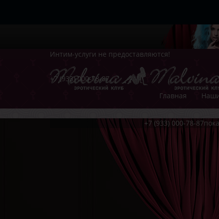
Интим-услуги не предоставляются!
+7 (933) 000-78-87
Главная
Наши
+7 (933) 000-78-87
пока