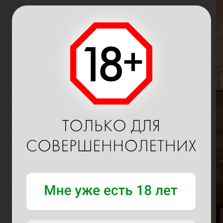
П
В
Р
В
Г
А
В
Р
В
Г