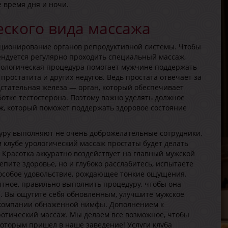
 время дня и ночи.
ского вида массажа
ционирование органов репродуктивной системы. Чтобы
ендуется регулярно проходить специальный массаж,
рологическая процедура помогает мужчине поддержать
А
простатита и других недугов. Ведь простата отвечает за
В
дстательная железа — орган, который обеспечивает
Р
отке тестостерона. Поэтому важно уделять должное
В
ж, который поможет поддержать здоровое состояние
Г
уру выполняют не очень доброжелательные сотрудники,
м клубе урологический массаж простаты будет делать
Красотка аккуратно воздействует на главный мужской
епите здоровье, но и глубоко расслабитесь, испытаете
особое удовольствие, рождающее тонкие ощущения.
ятное, правильно выполнить процедуру, чтобы она
а. Вы ощутите себя обновленным, улучшите мужское
 компании обнаженной нимфы. Дополнением к
С
ротический массаж. Мы делаем все возможное, чтобы
В
которым пришел в наше заведение! Услуги клуба