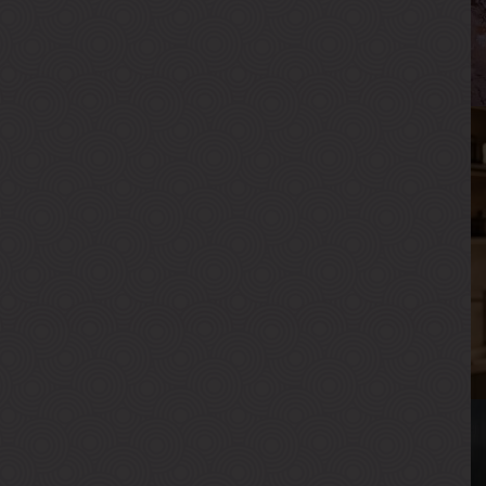
Р
В
Г
А
В
Р
В
Г