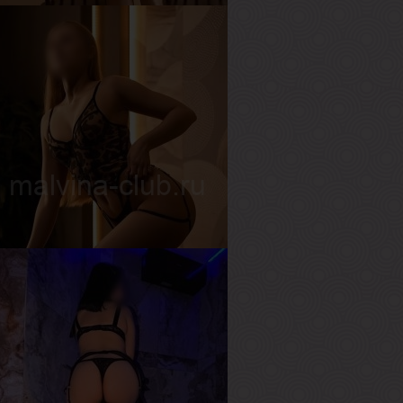
ишель
озраст
18
ост
163 см
ес
52 кг
рудь
2-й
лина
озраст
22