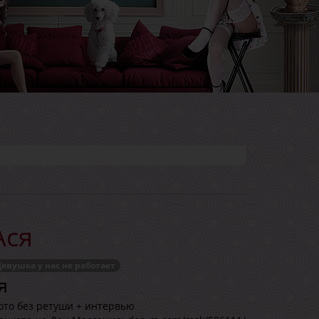
Ася
евушка у нас не работает
я
ото без ретуши + интервью