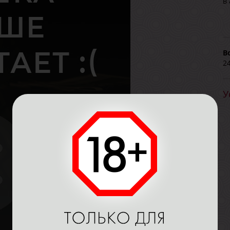
в
В
2
У