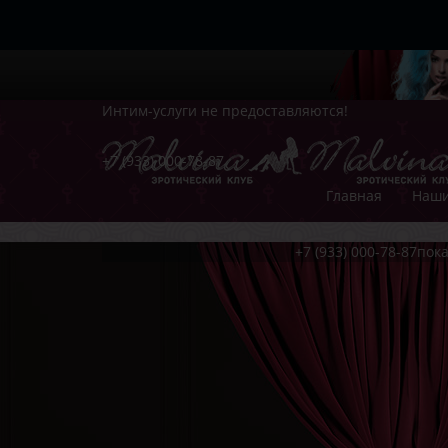
Интим-услуги не предоставляются!
+7 (933) 000-78-87
Главная
Наши
+7 (933) 000-78-87
пока