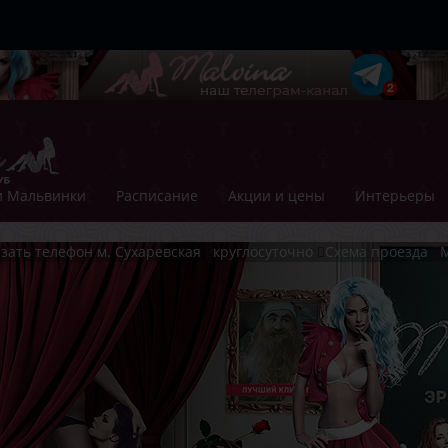
 Мальвинки
Расписание
Акции и цены
Интерьеры
зать телефон
м. Сухаревская
круглосуточно
Схема проезда
М