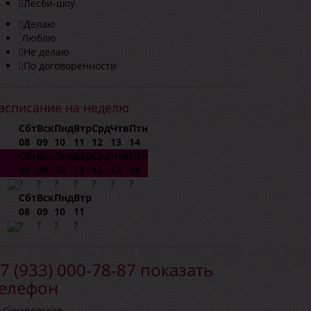
Лесби-шоу
Делаю
Люблю
Не делаю
По договоренности
асписание на неделю
Сбт
Вск
Пнд
Втр
Срд
Чтв
Птн
08
09
10
11
12
13
14
Сбт
Вск
Пнд
Втр
Срд
Чтв
Птн
08
09
10
11
12
13
14
ся
?
?
?
?
?
?
?
Сбт
Вск
Пнд
Втр
08
09
10
11
ся
?
?
?
?
7 (933) 000-78-87
показать
елефон
. Сухаревская