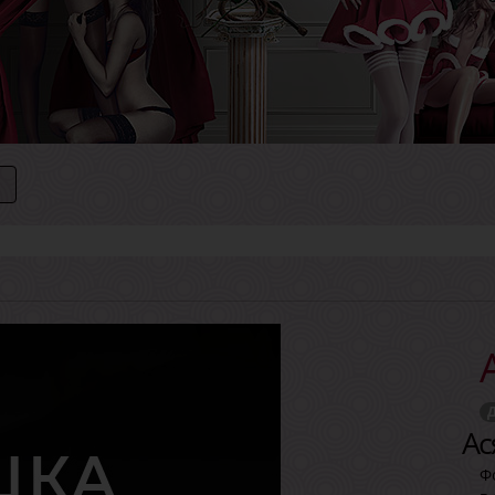
►
Д
Ас
Ф