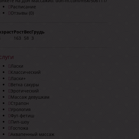
 анкете на Дон Массажио:
don-m.com/msk/506111/
Расписание
Отзывы (0)
озраст
Рост
Вес
Грудь
4
163
58
3
слуги
Ласки
Классический
Ласки+
Ветка сакуры
Эротический
Массаж девушкам
Страпон
Урология
Фут-фетиш
Пип-шоу
Госпожа
Аквапенный массаж