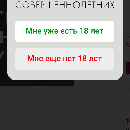
Р
А
А
+
т
м