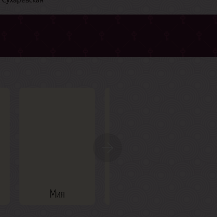
Мия
Рима